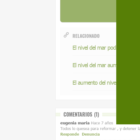
de
RELACIONADO
El nivel del mar podría subir 
El nivel del mar aumenta más 
El aumento del nivel del mar 
COMENTARIOS
(1)
eugenia maria
Hace 7 años
Todos lo quesea para reformar , y detener l
Responde
Denuncia