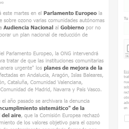
ivo
á este martes en el
Parlamento Europeo
la
Tu
aire sobre ozono varias comunidades autónomas
la
Audiencia Nacional
al
Gobierno
por no
borar un plan nacional de reducción de
del Parlamento Europeo, la ONG intervendrá
ra tratar de que las instituciones comunitarias
manera urgente" los
planes de mejora de la
Ec
ectadas en Andalucía, Aragón, Islas Baleares,
tra
eón, Cataluña, Comunidad Valenciana,
nue
sob
 Comunidad de Madrid, Navarra y País Vasco.
rec
otr
 el año pasado se archivara la denuncia
adi
ncumplimiento sistemático" de la
en 
 del aire
, que la Comisión Europea rechazó
miento de los valores objetivo para el ozono