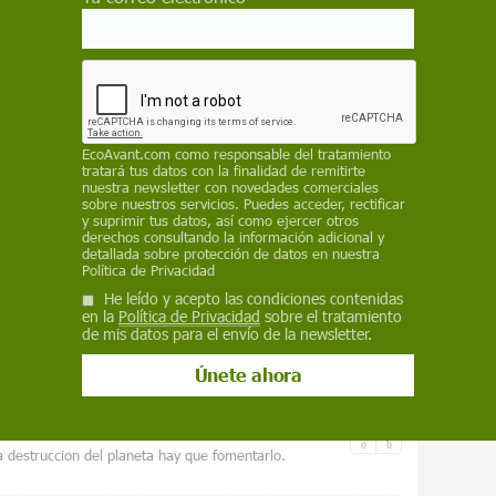
 forma gratuita.
ACTIVAR AHORA
EcoAvant.com
como responsable del tratamiento
hasta tres metros para 2100
tratará tus datos con la finalidad de remitirte
nuestra newsletter con novedades comerciales
sobre nuestros servicios. Puedes acceder, rectificar
y suprimir tus datos, así como ejercer otros
de siete milímetros en 25 años
derechos consultando la información adicional y
detallada sobre protección de datos en nuestra
Política de Privacidad
podría costar más de 12.000 millones
He leído y acepto las condiciones contenidas
en la
Política de Privacidad
sobre el tratamiento
de mis datos para el envío de la newsletter.
0
0
a destruccion del planeta hay que fomentarlo.