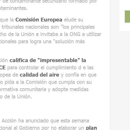
er de contaminante secundario formado por
ntaminantes.
 que la
Comisión Europea
elude su
 tribunales nacionales son "los principales
ho de la Unión e invitaba a la ONG a utilizar
ionales para logra una "solución más
ación
califica de "impresentable" la
 CE
para controlar el cumplimiento d e las
uropea de
calidad del aire
y confía en que
eo pida a la Comisión que cumpla con su
normativa comunitaria y adopte medidas
do de la Unión.
n Acción ha anunciado que esta semana
cional al Gobierno por no elaborar un
plan