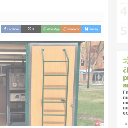
Facebook
X
WhatsApp
Meneame
Bluesky
¿
p
a
En
nu
me
nu
ec
Tu