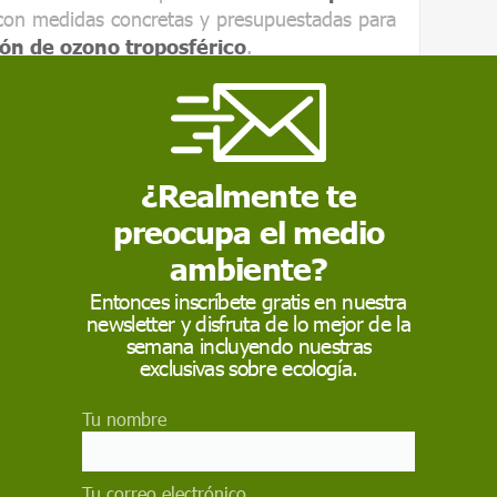
on medidas concretas y presupuestadas para
ón de ozono troposférico
.
omunidades autónomas tienen la obligación
ás allá de las medidas concertadas con el
 nacional cuando el incumplimiento afecte a
caso del ozono.
¿Realmente te
 produciendo una "grave negligencia
preocupa el medio
a la salud de millones de personas, así como
ambiente?
aturales protegidos.
Entonces inscríbete gratis en nuestra
pronunciamientos de los tribunales de justicia
newsletter y disfruta de lo mejor de la
semana incluyendo nuestras
a, Holanda, Polonia, Reino Unido o República
exclusivas sobre ecología.
era también de que los tribunales en Castilla y
ividad" del gobierno autonómico.
Tu nombre
 como fuente preferida de Google
Tu correo electrónico