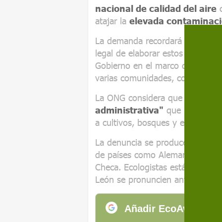
nacional de calidad del aire
c
atajar la
elevada contaminaci
La demanda recordará que las c
legal de elaborar estos planes m
Gobierno en el marco de un plan
varias comunidades, como es el 
La ONG considera que
se está
administrativa"
que perjudica 
a cultivos, bosques y espacios n
La denuncia se produce tras los 
de países como Alemania, Bélgic
Checa. Ecologistas está a la esp
León se pronuncien ante la "pas
Añadir EcoAvant.com