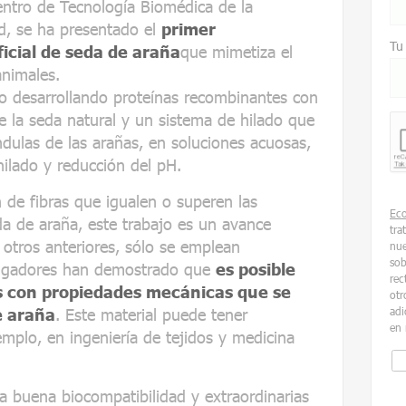
entro de Tecnología Biomédica de la
id, se ha presentado el
primer
Tu
ficial de seda de araña
que mimetiza el
animales.
o desarrollando proteínas recombinantes con
e la seda natural y un sistema de hilado que
dulas de las arañas, en soluciones acuosas,
ilado y reducción del pH.
 de fibras que igualen o superen las
Ec
da de araña, este trabajo es un avance
tra
 otros anteriores, sólo se emplean
nue
sob
stigadores han demostrado que
es posible
rec
as con propiedades mecánicas que se
otr
e araña
. Este material puede tener
adi
en 
emplo, en ingeniería de tejidos y medicina
a buena biocompatibilidad y extraordinarias