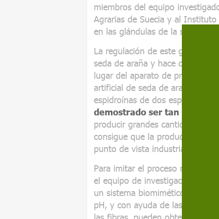
miembros del equipo investigador
Agrarias de Suecia y al Institut
en las glándulas de la seda exis
La regulación de este gradiente a
seda de araña y hace que la fi
lugar del aparato de producción.
artificial de seda de araña que 
espidroínas de dos especies dife
demostrado ser tan soluble 
producir grandes cantidades util
consigue que la producción sea e
punto de vista industrial.
Para imitar el proceso natural q
el equipo de investigación, que 
un sistema biomimético de hilado
pH, y con ayuda de las tensione
las fibras, pueden obtener fibras