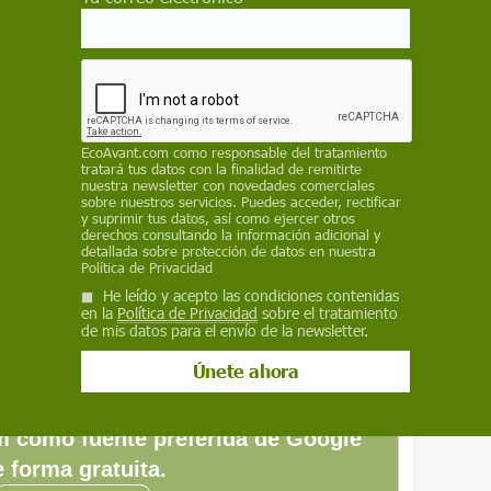
es el primer ejemplo exitoso de hilado
 Hemos diseñado un procedimiento que
jos mecanismos moleculares del hilado de
puede permitir la producción industrial de seda
EcoAvant.com
como responsable del tratamiento
tratará tus datos con la finalidad de remitirte
es de biomateriales o para la fabricación
nuestra newsletter con novedades comerciales
sobre nuestros servicios. Puedes acceder, rectificar
y suprimir tus datos, así como ejercer otros
derechos consultando la información adicional y
icipado investigadores de la Universidad de
detallada sobre protección de datos en nuestra
Política de Privacidad
und y del Real Instituto de Tecnología KTH
He leído y acepto las condiciones contenidas
idad Donghua (China) y la de Oxford (Reino
en la
Política de Privacidad
sobre el tratamiento
de mis datos para el envío de la newsletter.
 como fuente preferida de Google
 forma gratuita.