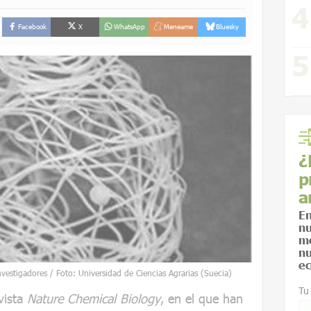
Facebook
X
WhatsApp
Meneame
Bluesky
¿
p
a
En
nu
me
nu
ec
investigadores / Foto: Universidad de Ciencias Agrarias (Suecia)
Tu
vista
Nature Chemical Biology
, en el que han