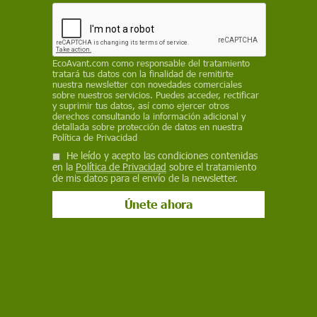
SIPRI - REDACCIÓN
2 de mayo de 2019
Facebook
X
WhatsApp
Meneame
Seguir en
EcoAvant.com
como responsable del tratamiento
tratará tus datos con la finalidad de remitirte
Bluesky
nuestra newsletter con novedades comerciales
sobre nuestros servicios. Puedes acceder, rectificar
y suprimir tus datos, así como ejercer otros
derechos consultando la información adicional y
detallada sobre protección de datos en nuestra
Política de Privacidad
He leído y acepto las condiciones contenidas
en la
Política de Privacidad
sobre el tratamiento
de mis datos para el envío de la newsletter.
Portaaviones estadounidense Nimitz navegando por aguas canadienses
/ Foto: Wikipedia
El gasto militar mundial fue de 1,822 billones de
dólares (1,625 billones de euros) el año 2018, lo
que equivale a
un incremento del 2,6%