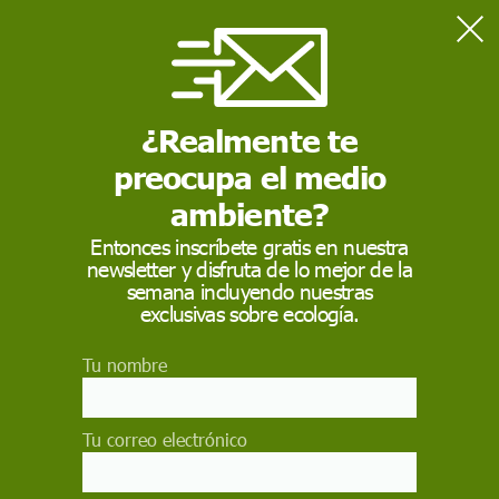
Home
Actualidad
El gasto mundial en armas alcanzó los 1,6 billones de euros en
2018
¿Realmente te
preocupa el medio
ACTUALIDAD
ambiente?
El gasto mundial en
Entonces inscríbete gratis en nuestra
newsletter y disfruta de lo mejor de la
armas alcanzó los 1,6
semana incluyendo nuestras
billones de euros en
exclusivas sobre ecología.
2018
Tu nombre
Estados Unidos y China concentran más de la
mitad de la inversión militar, que es un 76%
Tu correo electrónico
superior a la del final de la Guerra Fría